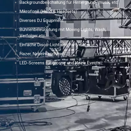
Backgroundbeschallung für Hintergrund- musik, etc.
Mikrofone (Hand & Headsets)
Diverses DJ Equipment
Bühnenbeleuchtung mit Moving Lights, Wash,
Verfolger etc.
Einfache Disco-Licht und Party-Effekte
Hazer, Nebelmaschinen
LED-Screens für grosse und kleine Events